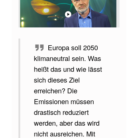
N
E
U
T
R
Europa soll 2050
A
klimaneutral sein. Was
L
heißt das und wie lässt
I
sich dieses Ziel
T
erreichen? Die
Ä
Emissionen müssen
T
drastisch reduziert
–
werden, aber das wird
D
nicht ausreichen. Mit
A