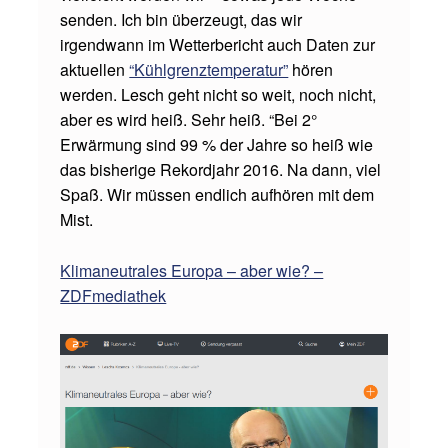
K
senden. Ich bin überzeugt, das wir
irgendwann im Wetterbericht auch Daten zur
O
aktuellen
“Kühlgrenztemperatur”
hören
S
werden. Lesch geht nicht so weit, noch nicht,
M
aber es wird heiß. Sehr heiß. “Bei 2°
O
Erwärmung sind 99 % der Jahre so heiß wie
das bisherige Rekordjahr 2016. Na dann, viel
S
Spaß. Wir müssen endlich aufhören mit dem
Z
Mist.
U
R
Klimaneutrales Europa – aber wie? –
ZDFmediathek
K
L
I
M
A