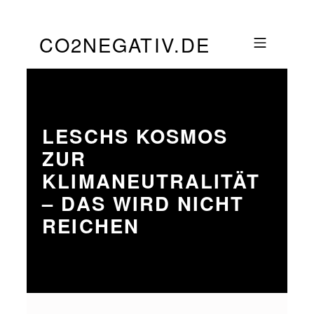
Skip to footer
Skip to main navigation
Skip to main content
CO2NEGATIV.DE
MOBILE MENU
LESCHS KOSMOS
ZUR
KLIMANEUTRALITÄT
– DAS WIRD NICHT
REICHEN