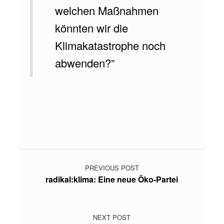
S
welchen Maßnahmen
W
könnten wir die
I
Klimakatastrophe noch
R
abwenden?”
D
N
Skip back to main navigation
I
C
H
Post navigation
T
R
PREVIOUS POST
radikal:klima: Eine neue Öko-Partei
E
I
C
NEXT POST